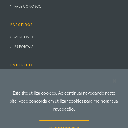
FALE CONOSCO
PARCEIROS
MERCONETI
PR PORTAIS
ENDEREÇO
Avenida Paissandu n° 526, Sala 15D – Zona 03, CEP – 87050-
130 – Maringá – PR
Fone: 41 3079.4666
Este site utiliza cookies. Ao continuar navegando neste
site, você concorda em utilizar cookies para melhorar sua
navegação.