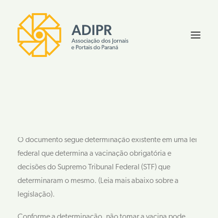
A Prefeitura de Foz do Iguaçu, no oeste do Paraná,
publicou um decreto municipal, na segunda-feira (16),
que torna obrigatória a vacinação contra a Covid-19 para
FALE CONOSCO
servidores municipais e empregados públicos.
O documento segue determinação existente em uma lei
federal que determina a vacinação obrigatória e
decisões do Supremo Tribunal Federal (STF) que
determinaram o mesmo. (Leia mais abaixo sobre a
legislação).
Conforme a determinação, não tomar a vacina pode