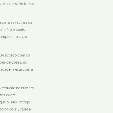
a, é necessário tomar
 para as vacinas da
tan. No entanto,
ompletar o ciclo
 De acordo com os
hões de doses, no
 idade já está com a
na redução no número
to Federal
ue o Brasil atinge
o no país”, disse a