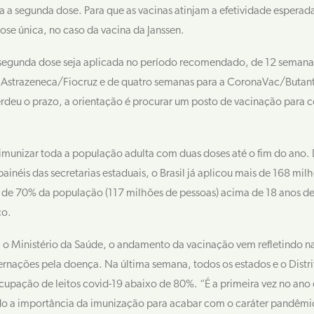
 a segunda dose. Para que as vacinas atinjam a efetividade esperad
dose única, no caso da vacina da Janssen.
 segunda dose seja aplicada no período recomendado, de 12 semanas
 Astrazeneca/Fiocruz e de quatro semanas para a CoronaVac/Butan
eu o prazo, a orientação é procurar um posto de vacinação para c
imunizar toda a população adulta com duas doses até o fim do ano.
painéis das secretarias estaduais, o Brasil já aplicou mais de 168 mil
s de 70% da população (117 milhões de pessoas) acima de 18 anos de
ço.
o Ministério da Saúde, o andamento da vacinação vem refletindo 
ternações pela doença. Na última semana, todos os estados e o Distri
cupação de leitos covid-19 abaixo de 80%. “É a primeira vez no ano q
ndo a importância da imunização para acabar com o caráter pandêmic