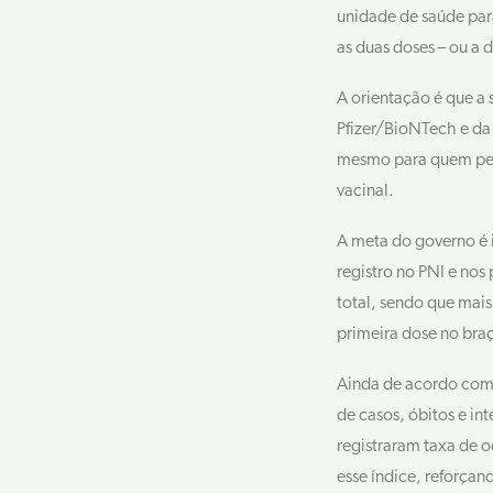
unidade de saúde para
as duas doses – ou a 
A orientação é que a
Pfizer/BioNTech e da
mesmo para quem perd
vacinal.
A meta do governo é 
registro no PNI e nos 
total, sendo que mai
primeira dose no bra
Ainda de acordo com 
de casos, óbitos e in
registraram taxa de o
esse índice, reforça