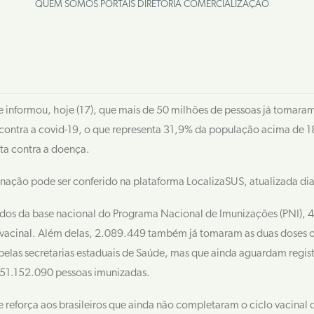
QUEM SOMOS
PORTAIS
DIRETORIA
COMERCIALIZAÇÃO
 informou, hoje (17), que mais de 50 milhões de pessoas já tomaram
 contra a covid-19, o que representa 31,9% da população acima de 
ta contra a doença.
ação pode ser conferido na plataforma LocalizaSUS, atualizada di
os da base nacional do Programa Nacional de Imunizações (PNI), 
vacinal. Além delas, 2.089.449 também já tomaram as duas doses o
elas secretarias estaduais de Saúde, mas que ainda aguardam regist
a 51.152.090 pessoas imunizadas.
e reforça aos brasileiros que ainda não completaram o ciclo vacina